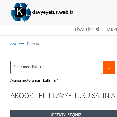
klavyeyetus.web.tr
FIYAT LISTESI
HAKK
Ana Sayfa
Abook
Arama motoru nasıl kullanılır?
ABOOK TEK KLAVYE TUŞU SATIN AL
ÜRETICIYI SEÇINIZ