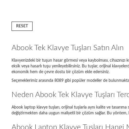
RESET
Abook Tek Klavye Tuşları Satın Alın
Klavyenizdeki bir tuşun hasar görmesi veya kaybolması, cihazınızı ku
eksik veya hasarlı tuşu yenileyebilirsiniz. Bu tuşlar, orijinal klav
ekonomik hem de çevre dostu bir çözüm elde edersiniz.
Seçeneklerimiz arasında 8089 gibi popüler modeller de bulunmakta
Laptop m
Lenovo 
Neden Abook Tek Klavye Tuşları Terc
Acer As
Abook laptop klavye tuşları, orijinal tuşlarla aynı kalite ve tasarım
değiştirmekten daha uygun maliyetli bir çözüm sağlar. Bu yöntem, h
Sony Va
Abook Laptop Klavye Tuşları Hangi
Samsun