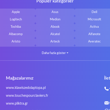
Popüler kategoriler
Apple
Asus
Dell
Logitech
Medion
Microsoft
Toshiba
Abook
Activa
Albacomp
Alcatel
Alfanote
Aristo
Arteck
Averatec
Bluedisk
Bluestork
Bullmann
Daha fazla göster
⏷
CLASSMATE
Clevo
Compal
DIGMA
DTK Maxforce
dukaBOX
Fosa
Founder
Fusion Aspect
Mağazalarımız
İle
Gigabyte
Haier
Hama
Inphic
Iradium
Iridium Mesh Pegasus
www.klawiszedolaptopa.pl
Kensington
Kids Keyboard
KuGi
www.touchespourclaviers.fr
LG
Lifetec
Lion
www.pliktra.gr
Mitac
Moobom
MS-TECH