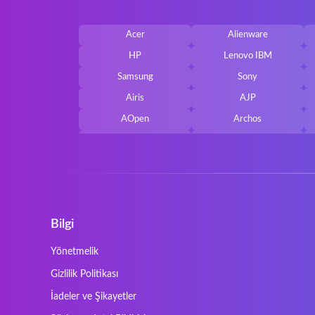
Acer
Alienware
HP
Lenovo IBM
Samsung
Sony
Airis
AJP
AOpen
Archos
Belkin
Benq
Cherry
Chiligreen
Cybersystem
Diablo
Ergo
Essentiel
Bilgi
Gericom
Getac
HyperX
Inne / other / andere
Yönetmelik
Kapok
Kenitec
Gizlilik Politikası
Laser
LEICKE
İadeler ve Şikayetler
Maxdata
Mediacom