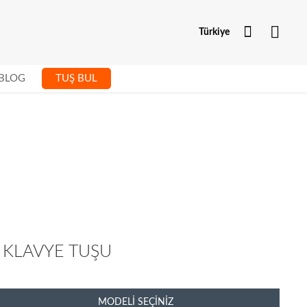
Hesabım
Türkiye
BLOG
TUŞ BUL
P KLAVYE TUŞU
MODELI SEÇINIZ