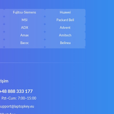
Fujitsu-Siemens
Huawei
MSI
Packard Bell
ADX
Advent
Amax
Amitech
Bacoc
Belinea
Callifornia Acces
Chembook
Corsair
Cybercom
ECS
eMachines
Gateway
Gembird
tişim
Hykker
Hyperdata
Issam
iWantit
+48 888 333 177
Kurio
Labtec
Pzt–Cum: 7:00–15:00
Lynx
Magic Wings
support@laptopkey.eu
Natec
Natec Genesis