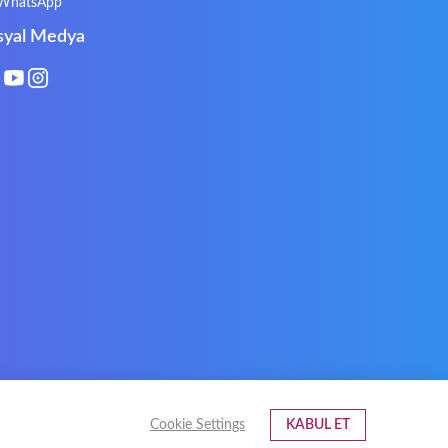
WhatsApp
Philips
PowerPro
syal Medya
Roccat
RoverBook
Sotec
SPC
Terra mobile
ThundeRobot
VAVA
VIA
Xeron
Xiaomi
Cookie Settings
KABUL ET