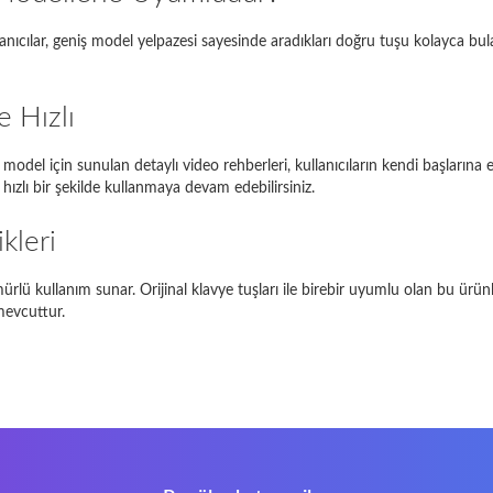
anıcılar, geniş model yelpazesi sayesinde aradıkları doğru tuşu kolayca bulab
piron 17R
17R
Satellite L850-B206
L850
 Hızlı
EE PC 1001HA
1001HA
r model için sunulan detaylı video rehberleri, kullanıcıların kendi başlarına
NI 1018
1018
zlı bir şekilde kullanmaya devam edebilirsiniz.
-Siemens Amilo A1451
A1451
kleri
Herhangi bir sorunla karşılaşırsanız, lütfen
bizimle iletişime geçin
lü kullanım sunar. Orijinal klavye tuşları ile birebir uyumlu olan bu ürünle
mevcuttur.