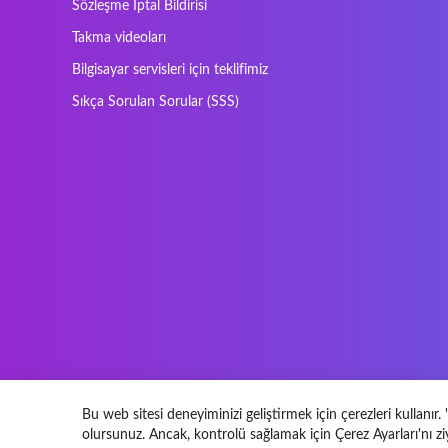
Sözleşme Iptal Bildirisi
Nec Versa
Network
Takma videoları
Prowise
QPAD
Bilgisayar servisleri için teklifimiz
Sager
Sandstrom
Sıkça Sorulan Sorular (SSS)
SteelSeries
Stone
Tracer
Tronic5
Vortex
Wistron
Bu web sitesi deneyiminizi geliştirmek için çerezleri kullanır
olursunuz. Ancak, kontrolü sağlamak için Çerez Ayarları'nı ziy