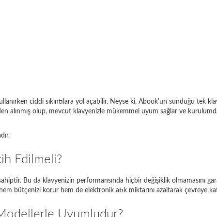
llanırken ciddi sıkıntılara yol açabilir. Neyse ki, Abook'un sunduğu tek kl
yelerden alınmış olup, mevcut klavyenizle mükemmel uyum sağlar ve kurulumd
Aşağıda arama motorunda doğru giriş örnekleri bulunmaktadır:
dır.
odeliniz
Ne girmelisiniz?
Thinkpad EDGE E120
E120
ih Edilmeli?
pire 5738
5738
a sahiptir. Bu da klavyenizin performansında hiçbir değişiklik olmamasını gar
em bütçenizi korur hem de elektronik atık miktarını azaltarak çevreye ka
io SVE1111M1E
SVE11
 Modellerle Uyumludur?
g NP350E5C-A05PL
NP350E5C