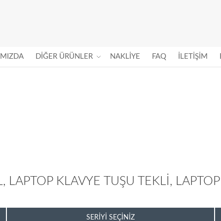
IMIZDA
DIĞER ÜRÜNLER
NAKLIYE
FAQ
İLETIŞIM
, LAPTOP KLAVYE TUŞU TEKLI, LAPTO
SERIYI SEÇINIZ