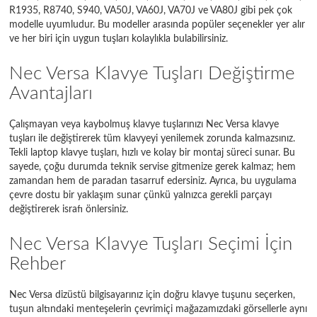
R1935, R8740, S940, VA50J, VA60J, VA70J ve VA80J gibi pek çok
R1935
modelle uyumludur. Bu modeller arasında popüler seçenekler yer alır
ve her biri için uygun tuşları kolaylıkla bulabilirsiniz.
R1935
Nec Versa Klavye Tuşları Değiştirme
R8740
Avantajları
S940
Çalışmayan veya kaybolmuş klavye tuşlarınızı Nec Versa klavye
VA50J
tuşları ile değiştirerek tüm klavyeyi yenilemek zorunda kalmazsınız.
Tekli laptop klavye tuşları, hızlı ve kolay bir montaj süreci sunar. Bu
VA60J
sayede, çoğu durumda teknik servise gitmenize gerek kalmaz; hem
zamandan hem de paradan tasarruf edersiniz. Ayrıca, bu uygulama
VA70J
çevre dostu bir yaklaşım sunar çünkü yalnızca gerekli parçayı
değiştirerek israfı önlersiniz.
VA80J
Nec Versa Klavye Tuşları Seçimi İçin
Rehber
Nec Versa dizüstü bilgisayarınız için doğru klavye tuşunu seçerken,
tuşun altındaki menteşelerin çevrimiçi mağazamızdaki görsellerle aynı