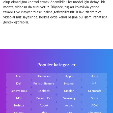
olup olmadığını kontrol etmek önemlidir. Her model için detaylı bir
montaj videosu da sunuyoruz. Böylece, tuşları kolaylıkla yerine
takabilir ve klavyenizi eski haline getirebilirsiniz. Kılavuzlarımız ve
videolarımız sayesinde, herkes evde kendi başına bu işlemi rahatlıkla
gerçekleştirebilir.
Popüler kategoriler
Acer
Alienware
Apple
Asus
Dell
Fujitsu-Siemens
Huawei
HP
Lenovo IBM
Logitech
Medion
Microsoft
MSI
Packard Bell
Samsung
Sony
Toshiba
Abook
Activa
ADX
Advent
Airis
AJP
Albacomp