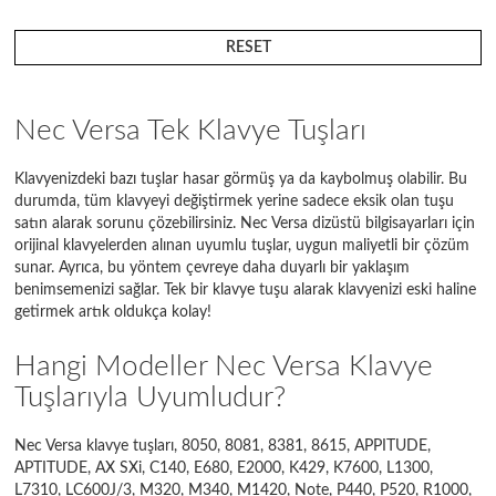
K7600
RESET
L1300
L7310
Nec Versa Tek Klavye Tuşları
LC600J/3
Klavyenizdeki bazı tuşlar hasar görmüş ya da kaybolmuş olabilir. Bu
durumda, tüm klavyeyi değiştirmek yerine sadece eksik olan tuşu
M1420
satın alarak sorunu çözebilirsiniz. Nec Versa dizüstü bilgisayarları için
orijinal klavyelerden alınan uyumlu tuşlar, uygun maliyetli bir çözüm
M320
sunar. Ayrıca, bu yöntem çevreye daha duyarlı bir yaklaşım
benimsemenizi sağlar. Tek bir klavye tuşu alarak klavyenizi eski haline
M340
getirmek artık oldukça kolay!
Note
Hangi Modeller Nec Versa Klavye
P440
Tuşlarıyla Uyumludur?
P520
Nec Versa klavye tuşları, 8050, 8081, 8381, 8615, APPITUDE,
APTITUDE, AX SXi, C140, E680, E2000, K429, K7600, L1300,
R1000
L7310, LC600J/3, M320, M340, M1420, Note, P440, P520, R1000,