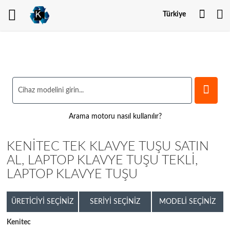
Hesa
Türkiye
Arama motoru nasıl kullanılır?
KENITEC TEK KLAVYE TUŞU SATIN
AL, LAPTOP KLAVYE TUŞU TEKLI,
LAPTOP KLAVYE TUŞU
ÜRETICIYI SEÇINIZ
SERIYI SEÇINIZ
MODELI SEÇINIZ
Kenitec