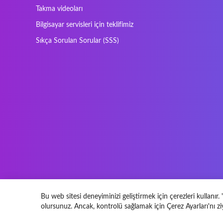
Nec Versa
Network
Takma videoları
Prowise
QPAD
Bilgisayar servisleri için teklifimiz
Sager
Sandstrom
Sıkça Sorulan Sorular (SSS)
SteelSeries
Stone
Tracer
Tronic5
Vortex
Wistron
Bu web sitesi deneyiminizi geliştirmek için çerezleri kullanır
olursunuz. Ancak, kontrolü sağlamak için Çerez Ayarları'nı ziy
© 2026 Klavyeyetus.web.tr Tüm hakları saklıdır.