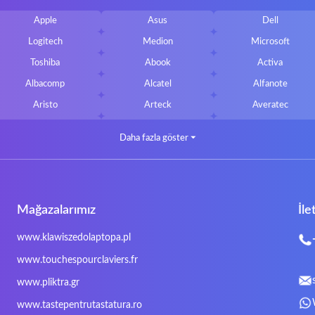
Apple
Asus
Dell
Logitech
Medion
Microsoft
Toshiba
Abook
Activa
Albacomp
Alcatel
Alfanote
Aristo
Arteck
Averatec
Bluedisk
Bluestork
Bullmann
Daha fazla göster
⏷
CLASSMATE
Clevo
Compal
DIGMA
DTK Maxforce
dukaBOX
Fosa
Founder
Fusion Aspect
Mağazalarımız
İle
Gigabyte
Haier
Hama
Inphic
Iradium
Iridium Mesh Pegasus
www.klawiszedolaptopa.pl
Kensington
Kids Keyboard
KuGi
www.touchespourclaviers.fr
LG
Lifetec
Lion
www.pliktra.gr
Mitac
Moobom
MS-TECH
www.tastepentrutastatura.ro