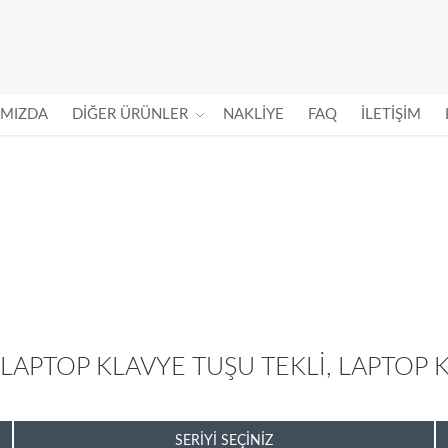
IMIZDA
DIĞER ÜRÜNLER
NAKLIYE
FAQ
İLETIŞIM
 LAPTOP KLAVYE TUŞU TEKLI, LAPTOP 
SERIYI SEÇINIZ