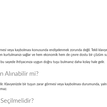
görmesi veya kaybolması konusunda endişelenmek zorunda değil. Tekli klavye t
Aşağıda arama motorunda doğru giriş örnekleri bulunmaktadır:
nden kurtulmanızı sağlar ve hem ekonomik hem de çevre dostu bir çözüm s
bu sayede ihtiyacınıza uygun doğru tuşu bulmanız daha kolay hale gelir.
odeliniz
Ne girmelisiniz?
n Alınabilir mi?
Thinkpad EDGE E120
E120
ebilir. Klavyenizde bir tuşun zarar görmesi veya kaybolması durumunda, yalnı
pire 5738
5738
tmaz.
io SVE1111M1E
SVE11
Seçilmelidir?
g NP350E5C-A05PL
NP350E5C