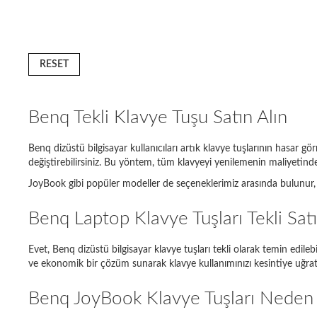
RESET
Benq Tekli Klavye Tuşu Satın Alın
Benq dizüstü bilgisayar kullanıcıları artık klavye tuşlarının hasar 
değiştirebilirsiniz. Bu yöntem, tüm klavyeyi yenilemenin maliyeti
JoyBook gibi popüler modeller de seçeneklerimiz arasında bulunur, 
Laptop m
Benq Laptop Klavye Tuşları Tekli Satı
Lenovo 
Evet, Benq dizüstü bilgisayar klavye tuşları tekli olarak temin edil
Acer As
ve ekonomik bir çözüm sunarak klavye kullanımınızı kesintiye uğra
Sony Va
Benq JoyBook Klavye Tuşları Neden 
Samsun