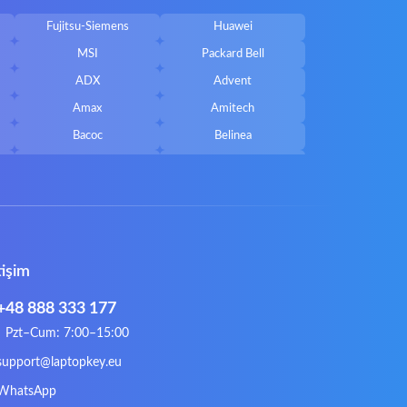
Fujitsu-Siemens
Huawei
MSI
Packard Bell
ADX
Advent
Amax
Amitech
Bacoc
Belinea
Callifornia Acces
Chembook
Corsair
Cybercom
ECS
eMachines
Gateway
Gembird
tişim
Hykker
Hyperdata
Issam
iWantit
+48 888 333 177
Kurio
Labtec
Pzt–Cum: 7:00–15:00
Lynx
Magic Wings
support@laptopkey.eu
Natec
Natec Genesis
WhatsApp