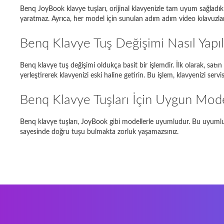
Benq JoyBook klavye tuşları, orijinal klavyenizle tam uyum sağladıkl
Dell Ins
yaratmaz. Ayrıca, her model için sunulan adım adım video kılavuzlar
Toshiba 
Benq Klavye Tuş Değişimi Nasıl Yapıl
Asus E
Benq klavye tuş değişimi oldukça basit bir işlemdir. İlk olarak, satı
yerleştirerek klavyenizi eski haline getirin. Bu işlem, klavyenizi se
DELL MI
Fujitsu
Benq Klavye Tuşları İçin Uygun Mode
Benq klavye tuşları, JoyBook gibi modellerle uyumludur. Bu uyumlu
sayesinde doğru tuşu bulmakta zorluk yaşamazsınız.