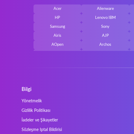
Acer
Alienware
HP
Lenovo IBM
Samsung
Sony
Airis
AJP
AOpen
Archos
Belkin
Benq
Cherry
Chiligreen
Cybersystem
Diablo
Ergo
Essentiel
Bilgi
Gericom
Getac
HyperX
Inne / other / andere
Yönetmelik
Kapok
Kenitec
Gizlilik Politikası
Laser
LEICKE
İadeler ve Şikayetler
Maxdata
Mediacom
Sözleşme Iptal Bildirisi