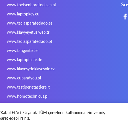
Nokia
Optimus
PEAQ
So
www.toetsenbordtoetsen.nl
Rapoo
Razer
Redimp
www.laptopkey.eu
Sharkoon
Sharp
Snugg
www.teclasparateclado.es
Targus
TeckNet
Tegration
www.klavyeyetus.web.tr
Trust
Twinhead
Uniwill
www.teclasparateclado.pt
Wortmann
Xceed
Xenic
www.tangenter.se
Zoostorm
Zowie
www.laptoptaste.de
www.klavesydoklavesnic.cz
www.cupandyou.pl
www.tastiperletastiere.it
www.homotechnicus.pl
. "Kabul Et"e tıklayarak TÜM çerezlerin kullanımına izin vermiş
aret edebilirsiniz.