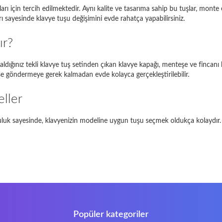
arı için tercih edilmektedir. Aynı kalite ve tasarıma sahip bu tuşlar, mont
piron 17R
17R
ı sayesinde klavye tuşu değişimini evde rahatça yapabilirsiniz.
Satellite L850-B206
L850
ır?
EE PC 1001HA
1001HA
n aldığınız tekli klavye tuş setinden çıkan klavye kapağı, menteşe ve fincanı
rvise göndermeye gerek kalmadan evde kolayca gerçekleştirilebilir.
NI 1018
1018
-Siemens Amilo A1451
A1451
ller
Herhangi bir sorunla karşılaşırsanız, lütfen
bizimle iletişime geçin
luk sayesinde, klavyenizin modeline uygun tuşu seçmek oldukça kolaydır. H
Popüler kategoriler