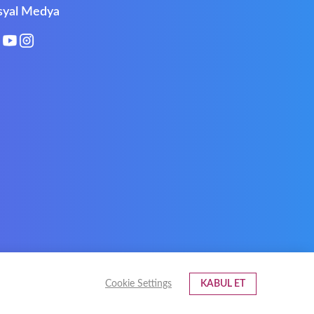
Philips
PowerPro
syal Medya
Roccat
RoverBook
Sotec
SPC
Terra mobile
ThundeRobot
VAVA
VIA
Xeron
Xiaomi
Cookie Settings
KABUL ET