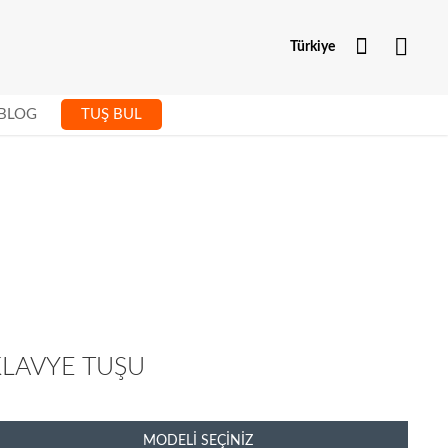
Hesabım
Türkiye
BLOG
TUŞ BUL
KLAVYE TUŞU
MODELI SEÇINIZ